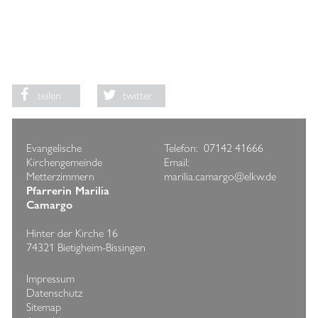
teilen
twitter
Evangelische
Telefon: 07142 41666
Kirchengemeinde
Email:
Metterzimmern
marilia.camargo@elkw.de
Pfarrerin Marilia
Camargo
Hinter der Kirche 16
74321 Bietigheim-Bissingen
Impressum
Datenschutz
Sitemap