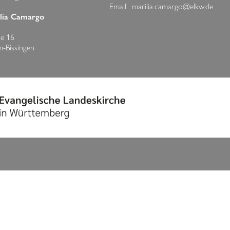
Email:
marilia.camargo@elkw.de
ilia Camargo
he 16
m-Bissingen