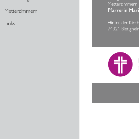
Metterzimmern
Pfarrerin Mar
Metterzimmern
Hinter der Kirc
Links
74321 Bietighei